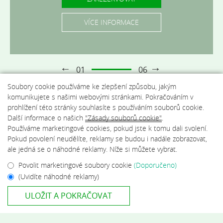
VÍCE INFORMACE
VÍCE INFORMACE
VÍCE INFORMACE
VÍCE INFORMACE
VÍCE INFORMACE
VÍCE INFORMACE
01
06
Soubory cookie používáme ke zlepšení způsobu, jakým
komunikujete s našimi webovými stránkami. Pokračováním v
prohlížení této stránky souhlasíte s používáním souborů cookie.
Další informace o našich
"Zásady souborů cookie"
.
Používáme marketingové cookies, pokud jste k tomu dali svolení.
Pokud povolení neudělíte, reklamy se budou i nadále zobrazovat,
ale jedná se o náhodné reklamy. Níže si můžete vybrat.
Povolit marketingové soubory cookie
(Doporučeno)
(Uvidíte náhodné reklamy)
ULOŽIT A POKRAČOVAT
© 2026 Sport Resort Gejzírpark , Karlovy Vary.
Oficiální webová stránka.