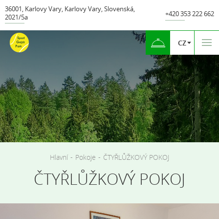
36001
,
Karlovy Vary
,
Karlovy Vary
,
Slovenská
,
+420 353 222 662
2021/5а
CZ
Hlavní
-
Pokoje
-
ČTYŘLŮŽKOVÝ POKOJ
ČTYŘLŮŽKOVÝ POKOJ