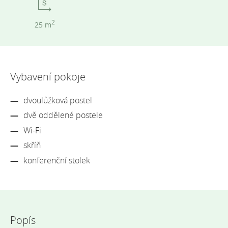
2
25 m
Vybavení pokoje
dvoulůžková postel
dvě oddělené postele
Wi-Fi
skříň
konferenční stolek
Popís