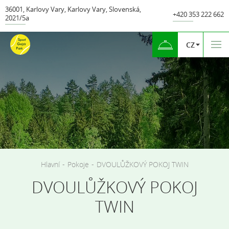
36001
,
Karlovy Vary
,
Karlovy Vary
,
Slovenská
,
+420 353 222 662
2021/5а
CZ
Hlavní
-
Pokoje
-
DVOULŮŽKOVÝ POKOJ TWIN
DVOULŮŽKOVÝ POKOJ
TWIN