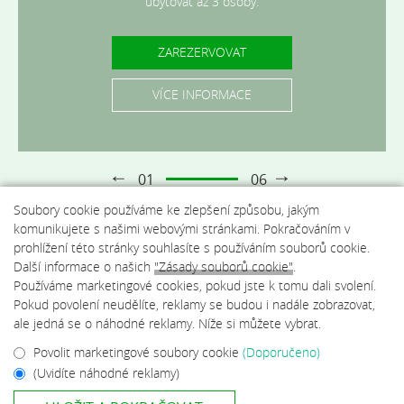
může ubytovat jedna osoba.
mohou ubytovat až 2 osoby.
ubytovat až 3 osoby.
ubytovat až 4 osob.
až 6 osob.
ZAREZERVOVAT
ZAREZERVOVAT
ZAREZERVOVAT
ZAREZERVOVAT
ZAREZERVOVAT
ZAREZERVOVAT
VÍCE INFORMACE
VÍCE INFORMACE
VÍCE INFORMACE
VÍCE INFORMACE
VÍCE INFORMACE
VÍCE INFORMACE
01
06
Soubory cookie používáme ke zlepšení způsobu, jakým
komunikujete s našimi webovými stránkami. Pokračováním v
prohlížení této stránky souhlasíte s používáním souborů cookie.
Další informace o našich
"Zásady souborů cookie"
.
Používáme marketingové cookies, pokud jste k tomu dali svolení.
Pokud povolení neudělíte, reklamy se budou i nadále zobrazovat,
ale jedná se o náhodné reklamy. Níže si můžete vybrat.
Povolit marketingové soubory cookie
(Doporučeno)
(Uvidíte náhodné reklamy)