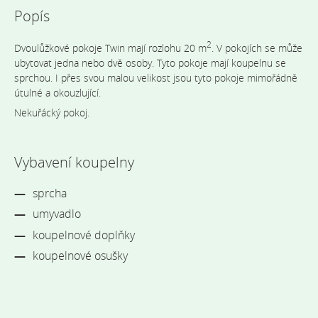
Popís
2
Dvoulůžkové pokoje Twin mají rozlohu 20 m
. V pokojích se může
ubytovat jedna nebo dvě osoby. Tyto pokoje mají koupelnu se
sprchou. I přes svou malou velikost jsou tyto pokoje mimořádně
útulné a okouzlující.
Nekuřácký pokoj.
Vybavení koupelny
sprcha
umyvadlo
koupelnové doplňky
koupelnové osušky