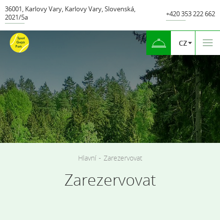
36001
,
Karlovy Vary
,
Karlovy Vary
,
Slovenská
,
+420 353 222 662
2021/5а
CZ
Hlavní
-
Zarezervovat
Zarezervovat