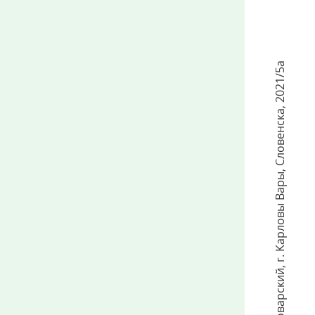
2021/5а
,
Словенска
,
г. Карловы Вары
,
Карловарский