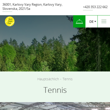
36001
,
Karlovy Vary Region
,
Karlovy Vary
,
+420 353 222 662
Slovenska
,
2021/5а
DE
Hauptsächlich
-
Tennis
Tennis